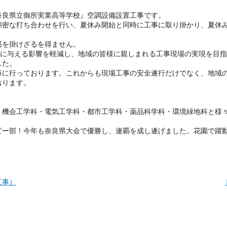
奈良県立御所実業高等学校』空調設備設置工事です。
綿密な打ち合わせを行い、夏休み開始と同時に工事に取り掛かり、夏休
惑を掛けざるを得ません。
様に与える影響を軽減し、地域の皆様に親しまれる工事現場の実現を目
した。
毎に行っております。これからも現場工事の安全遂行だけでなく、地域
おります。
、機会工学科・電気工学科・都市工学科・薬品科学科・環境緑地科と様
ビー部！今年も奈良県大会で優勝し、連覇を成し遂げました。花園で躍
工事）