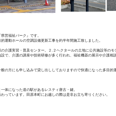
『県営福祉パーク』です。
目的運動ホールの空調設備更新工事を約半年間施工致しました。
県の介護実習・普及センター。２.２ヘクタールの土地に公共施設等のモ
施設で、介護の講座や技術研修が多く行われ、福祉機器の展示や介護相
一般の方にも申し込みで貸し出ししておりますので快適になった多目的
と一体になった道の駅があるレスティ唐古・鍵。
賑わっています。田原本町にお越しの際は是非お立ち寄りください。