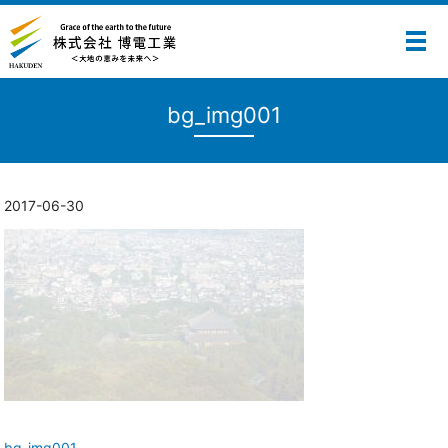
メ
bg_img001
2017-06-30
bg_img001